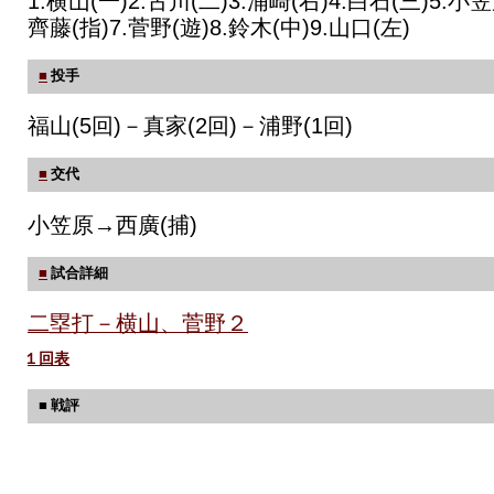
1.横山(一)2.古川(二)3.浦崎(右)4.白石(三)5.小笠
齊藤(指)7.菅野(遊)8.鈴木(中)9.山口(左)
■
投手
福山(5回)－真家(2回)－浦野(1回)
■
交代
小笠原→西廣(捕)
■
試合詳細
二塁打－横山、菅野２
１回表
■ 戦評