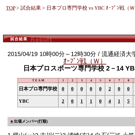
TOP
> 試合結果 > 日本プロ専門学校 vs YBC ｵｰﾌﾟﾝ戦（
2015/04/19 10時00分～12時30分 / 流通経
ｵｰﾌﾟﾝ戦（Ｗ）
日本プロスポーツ専門学校 2－14 YB
T E A M
1
2
3
4
5
6
7
8
日本プロ専門学校
0
0
0
0
0
2
0
0
YBC
2
0
1
1
0
4
1
5
■
出場メンバー(打順)