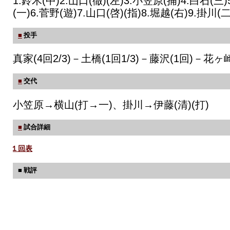
1.鈴木(中)2.山口(徹)(左)3.小笠原(捕)4.白石(三)
(一)6.菅野(遊)7.山口(啓)(指)8.堀越(右)9.掛川(二
■
投手
真家(4回2/3)－土橋(1回1/3)－藤沢(1回)－花ヶ崎
■
交代
小笠原→横山(打→一)、掛川→伊藤(清)(打)
■
試合詳細
１回表
■ 戦評