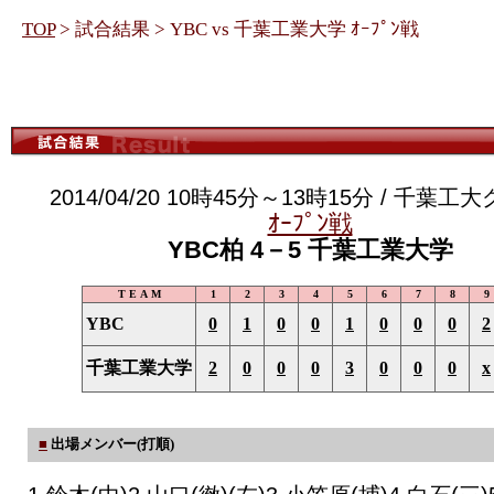
TOP
> 試合結果 > YBC vs 千葉工業大学 ｵｰﾌﾟﾝ戦
2014/04/20 10時45分～13時15分 / 千葉
ｵｰﾌﾟﾝ戦
YBC柏 4－5 千葉工業大学
T E A M
1
2
3
4
5
6
7
8
9
YBC
0
1
0
0
1
0
0
0
2
千葉工業大学
2
0
0
0
3
0
0
0
x
■
出場メンバー(打順)