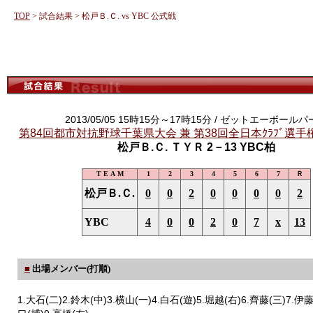
TOP
> 試合結果 > 松戸Ｂ.Ｃ. vs YBC 公式戦
2013/05/05 15時15分～17時15分 / ゼットエーボール
第84回都市対抗野球千葉県大会 兼 第38回全日本ｸﾗﾌﾞ選
松戸Ｂ.Ｃ. ＴＹＲ 2－13 YBC柏
T E A M
1
2
3
4
5
6
7
Ｒ
松戸Ｂ.Ｃ.
0
0
2
0
0
0
0
2
YBC
4
0
0
2
0
7
x
13
■
出場メンバー(打順)
1.大石(二)2.鈴木(中)3.横山(一)4.白石(遊)5.堀越(右)6.齊藤(三)7.伊藤