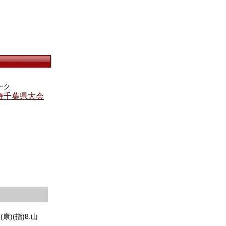
パーク
手権千葉県大会
(康)(指)8.山