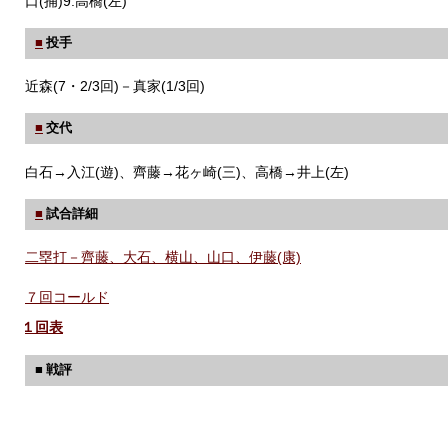
口(捕)9.高橋(左)
■
投手
近森(7・2/3回)－真家(1/3回)
■
交代
白石→入江(遊)、齊藤→花ヶ崎(三)、高橋→井上(左)
■
試合詳細
二塁打－齊藤、大石、横山、山口、伊藤(康)
７回コールド
１回表
■ 戦評