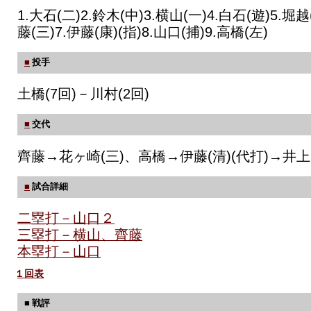
1.大石(二)2.鈴木(中)3.横山(一)4.白石(遊)5.堀越
藤(三)7.伊藤(康)(指)8.山口(捕)9.高橋(左)
■
投手
土橋(7回)－川村(2回)
■
交代
齊藤→花ヶ崎(三)、高橋→伊藤(清)(代打)→井上
■
試合詳細
二塁打－山口２
三塁打－横山、齊藤
本塁打－山口
１回表
■ 戦評