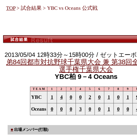
TOP
> 試合結果 > YBC vs Oceans 公式戦
2013/05/04 12時33分～15時00分 / ゼット
弟84回都市対抗野球千葉県大会 兼 第38回全
選手権千葉県大会
YBC柏 9－4 Oceans
T E A M
1
2
3
4
5
6
7
8
9
YBC
1
4
0
0
2
0
1
0
1
Oceans
0
0
0
3
0
0
1
0
0
■
出場メンバー(打順)