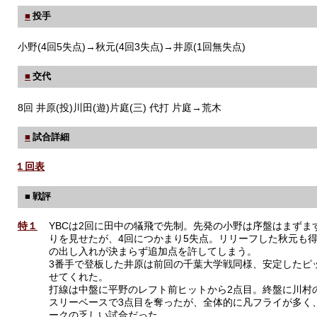
■
投手
小野(4回5失点)→秋元(4回3失点)→井原(1回無失点)
■
交代
8回 井原(投)川田(遊)片庭(三) 代打 片庭→荒木
■
試合詳細
１回表
■ 戦評
特１
YBCは2回に田中の犠飛で先制。先発の小野は序盤はまずま
りを見せたが、4回につかまり5失点。リリーフした秋元も
の出し入れが決まらず追加点を許してしまう。
3番手で登板した井原は前回の千葉大学戦同様、安定したピ
せてくれた。
打線は中盤に平野のレフト前ヒットから2点目。終盤に川村
スリーベースで3点目を奪ったが、全体的に凡フライが多く
ークの乏しい試合だった。