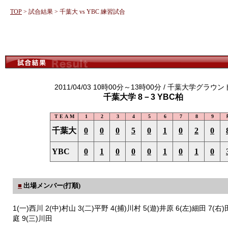
TOP
> 試合結果 > 千葉大 vs YBC 練習試合
2011/04/03 10時00分～13時00分 / 千葉大学グラウン
千葉大学 8－3 YBC柏
T E A M
1
2
3
4
5
6
7
8
9
千葉大
0
0
0
5
0
1
0
2
0
YBC
0
1
0
0
0
1
0
1
0
■
出場メンバー(打順)
1(一)西川 2(中)村山 3(二)平野 4(捕)川村 5(遊)井原 6(左)細田 7(右)
庭 9(三)川田