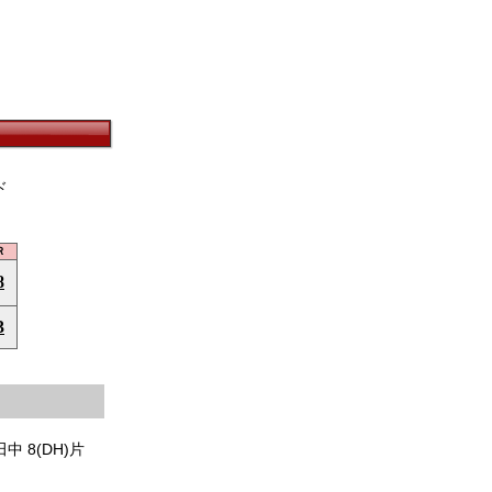
ド
Ｒ
8
3
田中 8(DH)片