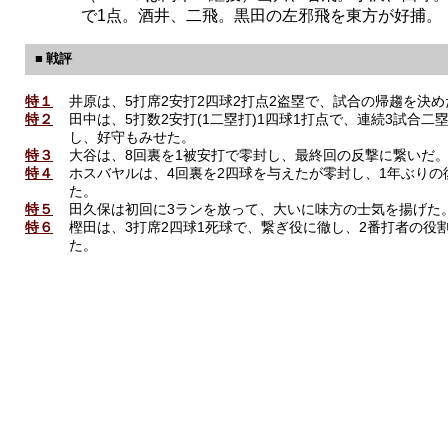
で1点。酒井、二飛。黒田の左邪飛を東方が好捕。
■ 戦評
特１
井原は、5打席2安打2四球2打点2盗塁で、試合の帰趨を決め
特２
田中は、5打数2安打(1二塁打)1四球1打点で、連続3試合二
し、好守もみせた。
特３
大谷は、8回裏を1被安打で零封し、最終回の反撃に繋いだ
特４
ホスバヤルは、4回裏を2四球を与えたが零封し、1年ぶりの
た。
特５
田久保は初回に3ランを放って、大いに味方の士気を揚げた
特６
樫田は、3打席2四球1死球で、繋ぎ役に徹し、2番打者の役
た。