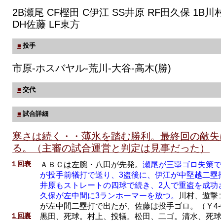
2B瀬尾 CF樫田 C伊江 SS井原 RF田久保 1B川
DH佐藤 LF東方
■
投手
市原-ホスバヤル-荒川-大谷-高木(勝)
■
交代
■
試合詳細
寒さは続く・・薄氷を踏む勝利。最終回の敵失
る。（主審の試合運営と判定は見事だった）
１回表
ＡＢＣは左腕・八田が先発。
瀬尾が三塁ゴロ失策
が投手前犠打で送り、3盗後に、伊江が中堅越二塁
井原もストレートの四球で続き、2人で重盗を成功
久保が左中間に3ランホーマーを放つ。
川村、遊撃
が左中間二塁打で出たが、佐藤は投手ゴロ。（Ｙ4-
１回裏
黒田、死球。村上、投犠。松田、二ゴ。清水、死