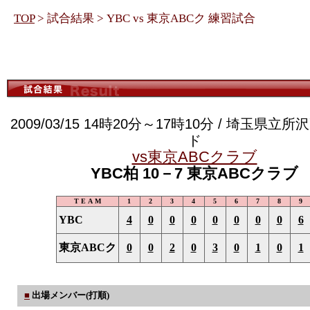
TOP
> 試合結果 > YBC vs 東京ABCク 練習試合
2009/03/15 14時20分～17時10分 / 埼玉県
ド
vs東京ABCクラブ
YBC柏 10－7 東京ABCクラブ
T E A M
1
2
3
4
5
6
7
8
9
YBC
4
0
0
0
0
0
0
0
6
東京ABCク
0
0
2
0
3
0
1
0
1
■
出場メンバー(打順)