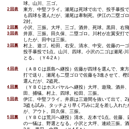
球。山川、三ゴ。
２回表
東方、中堅フライ。瀬尾は死球で出で、投手暴投で
も四球を選んだが、瀬尾は牽制死。伊江の二塁ゴ
2封。
２回裏
小沢、三振。大坪、三ゴ。酒井、死球。黒田、右
３回表
井原、三振。田久保、二塁ゴロ。川村が左翼安打で
したが、田中は三振。
３回裏
村上、遊ゴ。松田、右安。清水、中安。佐藤の一ゴ
投手暴投で1点。山川、四球。小沢の二ゴは瀬尾-
とる。（Ｙ4-2Ａ）
４回表
（ＡＢＣは原島へ継投）佐藤が四球を選んで、東
打で送り、瀬尾も二塁ゴロで佐藤を3進させて、樫
選んだが、2盗死。
４回裏
（ＹＢＣはホスバヤルへ継投）大坪、遊飛。酒井
田、捕犠。村上、四球。松田、三振。
５回表
伊江、中堅フライ。井原は三遊間を抜いて出て、2
3盗も試み、タッチより早く巧みに足を差し入れた
が、アウト。田久保、三振。
５回裏
（ＹＢＣは荒川へ継投）清水、左本で1点。佐藤、
の一犠は、野選となる。小沢と大坪、連続三振。