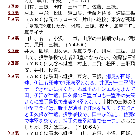
2点。黒田、中飛。（Ｙ4-5Ａ）
６回表
川村、三振。田中、三塁ゴロ。佐藤、三振。
６回裏
村上、中飛。松田、遊ゴ失。伊藤と佐藤、連続三
７回表
（ＡＢＣは元スワローズ・片山へ継投）東方が死
手暴投で2進したが、瀬尾、三振。樫田、遊撃ゴロ
翼ライナー。
７回裏
山川、右二。小沢、二ゴ。山岸の中犠飛で1点。酒
失。黒田、三振。（Ｙ4-6Ａ）
８回表
井原、四球。田久保、左翼フライ。川村、三振。
出て、投手暴投で走者2,3塁になったが、佐藤は三
８回裏
（ＹＢＣは大谷へ継投）村上、二飛。松田、三邪
安。井村、投直。
９回表
（ＡＢＣは黒田へ継投）東方、三振。
瀬尾が四球
球、伊江も死球で1死満塁となる。井原が一二塁間
ナーできれいに抜くと、右翼手のトンエルをよん
田、伊江が生還。田久保の三塁ゴロも一塁手の失
さらに投手暴投で走者2.3塁となり、
川村の三振の
中堅フライは、野手が薄暮で打球を見失って安打
と田久保が生還。投手暴投で、田中が2進し、佐藤
で本塁を突くと、捕手の走塁妨害でセーフ。
さらに
したが、東方は三振。（Ｙ10-6Ａ）
９回裏
（ＹＢＣは高木へ継投）山川、右飛。小沢、四球