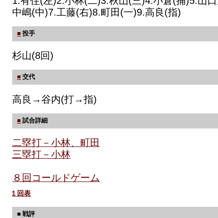
1.有住(左)2.小林(二)3.秋山(三)4.小倉(捕)5.山口
中嶋(中)7.工藤(右)8.町田(一)9.高良(指)
■
投手
杉山(8回)
■
交代
高良→谷内(打→指)
■
試合詳細
二塁打－小林、町田
三塁打－小林
８回コールドゲーム
１回表
■ 戦評