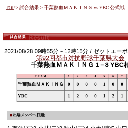
TOP
> 試合結果 > 千葉熱血ＭＡＫＩＮＧ vs YBC 公式戦
2021/08/28 09時55分～12時15分 / ゼット
第92回都市対抗野球千葉県大会
千葉熱血ＭＡＫＩＮＧ 1－8 YBC
T E A M
1
2
3
4
5
6
7
千葉熱血ＭＡＫＩＮＧ
0
0
0
0
1
0
0
YBC
1
2
0
0
1
2
1
■
出場メンバー(打順)