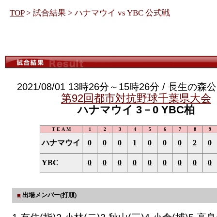
TOP
> 試合結果 > ハナマウイ vs YBC 公式戦
2021/08/01 13時26分～15時26分 / 長生の
第92回都市対抗野球千葉県大会
ハナマウイ 3－0 YBC柏
T E A M
1
2
3
4
5
6
7
8
9
ハナマウイ
0
0
0
1
0
0
0
2
0
YBC
0
0
0
0
0
0
0
0
0
■
出場メンバー(打順)