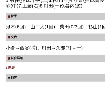
1.有住(指)2.小林(二)3.秋山(三)4.小倉(捕)5.高良
嶋(中)7.工藤(右)8.町田(一)9.谷内(遊)
■
投手
鬼木(6回)－山口大(1回)－柴田(0/3回)－杉山(1回3
■
交代
小倉→西谷(捕)、町田→久能(打→一)
■
試合詳細
１回表
■ 戦評